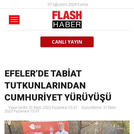
07 Ağustos 2026 Cuma
CANLI YAYIN
EFELER’DE TABİAT
TUTKUNLARINDAN
CUMHURİYET YÜRÜYÜŞÜ
Yayın tarihi: 31 Ekim 2022 Pazartesi 15:37
Güncelleme: 31 Ekim
2022 Pazartesi 15:37