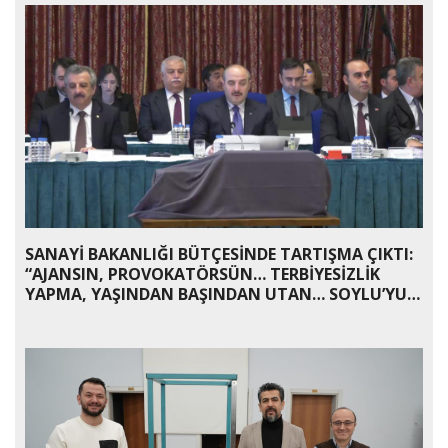
SANAYİ BAKANLIĞI BÜTÇESİNDE TARTIŞMA ÇIKTI:
“AJANSIN, PROVOKATÖRSÜN… TERBİYESİZLİK
YAPMA, YAŞINDAN BAŞINDAN UTAN… SOYLU’YU
KISKANIYORSUN”