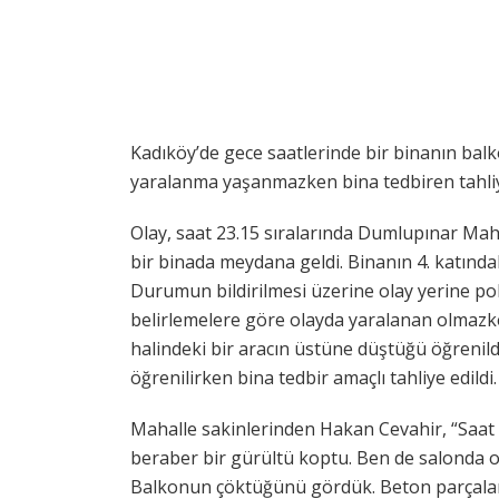
Kadıköy’de gece saatlerinde bir binanın ba
yaralanma yaşanmazken bina tedbiren tahliye
Olay, saat 23.15 sıralarında Dumlupınar Ma
bir binada meydana geldi. Binanın 4. katınd
Durumun bildirilmesi üzerine olay yerine polis,
belirlemelere göre olayda yaralanan olmazk
halindeki bir aracın üstüne düştüğü öğrenild
öğrenilirken bina tedbir amaçlı tahliye edild
Mahalle sakinlerinden Hakan Cevahir, “Saat 11
beraber bir gürültü koptu. Ben de salonda o
Balkonun çöktüğünü gördük. Beton parçaları 