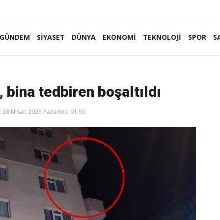
GÜNDEM
SİYASET
DÜNYA
EKONOMİ
TEKNOLOJİ
SPOR
S
 bina tedbiren boşaltıldı
 28 Nisan 2025 Pazartesi 01:55