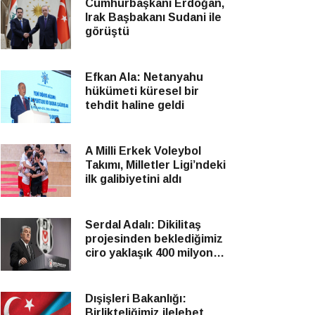
Cumhurbaşkanı Erdoğan,
Irak Başbakanı Sudani ile
görüştü
Efkan Ala: Netanyahu
hükümeti küresel bir
tehdit haline geldi
A Milli Erkek Voleybol
Takımı, Milletler Ligi’ndeki
ilk galibiyetini aldı
Serdal Adalı: Dikilitaş
projesinden beklediğimiz
ciro yaklaşık 400 milyon
Euro
Dışişleri Bakanlığı:
Birlikteliğimiz ilelebet