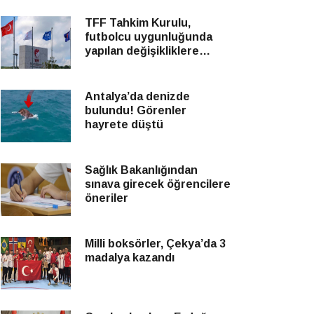
TFF Tahkim Kurulu,
futbolcu uygunluğunda
yapılan değişikliklere
yönelik itirazları reddetti
Antalya’da denizde
bulundu! Görenler
hayrete düştü
Sağlık Bakanlığından
sınava girecek öğrencilere
öneriler
Milli boksörler, Çekya’da 3
madalya kazandı