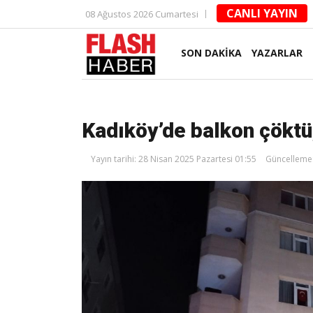
CANLI YAYIN
08 Ağustos 2026 Cumartesi
SON DAKİKA
YAZARLAR
Kadıköy’de balkon çöktü,
Yayın tarihi: 28 Nisan 2025 Pazartesi 01:55
Güncelleme: