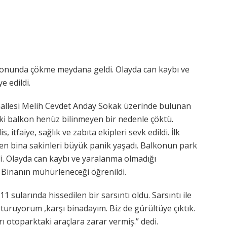
lkonunda çökme meydana geldi. Olayda can kaybı ve
 edildi.
hallesi Melih Cevdet Anday Sokak üzerinde bulunan
aki balkon henüz bilinmeyen bir nedenle çöktü.
 itfaiye, sağlık ve zabıta ekipleri sevk edildi. İlk
en bina sakinleri büyük panik yaşadı. Balkonun park
i. Olayda can kaybı ve yaralanma olmadığı
i. Binanın mühürleneceği öğrenildi.
 sularında hissedilen bir sarsıntı oldu. Sarsıntı ile
turuyorum ,karşı binadayım. Biz de gürültüye çıktık.
otoparktaki araçlara zarar vermiş.” dedi.