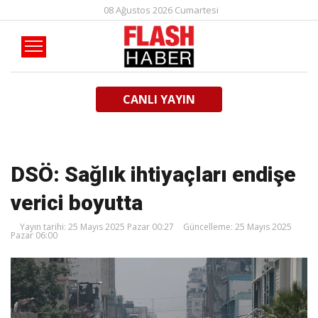
08 Ağustos 2026 Cumartesi
CANLI YAYIN
DSÖ: Sağlık ihtiyaçları endişe
verici boyutta
Yayın tarihi: 25 Mayıs 2025 Pazar 00:27
Güncelleme: 25 Mayıs 2025
Pazar 06:00