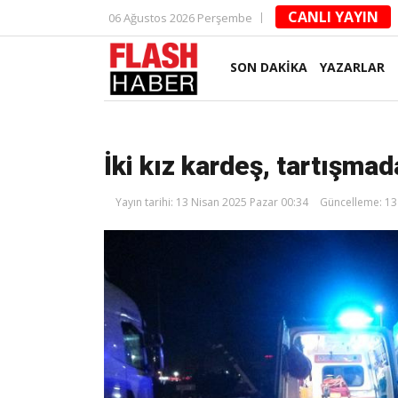
CANLI YAYIN
06 Ağustos 2026 Perşembe
SON DAKİKA
YAZARLAR
İki kız kardeş, tartışmad
Yayın tarihi: 13 Nisan 2025 Pazar 00:34
Güncelleme: 13