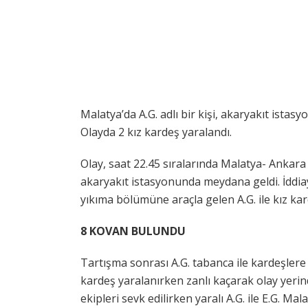
Malatya’da A.G. adlı bir kişi, akaryakıt istasy
Olayda 2 kız kardeş yaralandı.
Olay, saat 22.45 sıralarında Malatya- Ankar
akaryakıt istasyonunda meydana geldi. İddia
yıkıma bölümüne araçla gelen A.G. ile kız kard
8 KOVAN BULUNDU
Tartışma sonrası A.G. tabanca ile kardeşlere 
kardeş yaralanırken zanlı kaçarak olay yerind
ekipleri sevk edilirken yaralı A.G. ile E.G. Ma