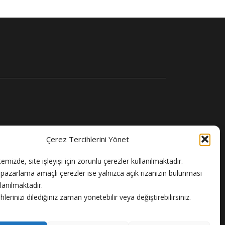
Çerez Tercihlerini Yönet
temizde, site işleyişi için zorunlu çerezler kullanılmaktadır.
e pazarlama amaçlı çerezler ise yalnızca açık rızanızın bulunması
llanılmaktadır.
hlerinizi dilediğiniz zaman yönetebilir veya değiştirebilirsiniz.