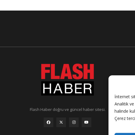
İnternet si
Analitik v
Flash Haber doğru ve güncel haber sitesi.
halinde ku
Çerez terci