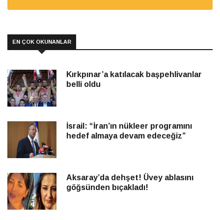
EN ÇOK OKUNANLAR
Kırkpınar’a katılacak başpehlivanlar
belli oldu
İsrail: “İran’ın nükleer programını
hedef almaya devam edeceğiz”
Aksaray’da dehşet! Üvey ablasını
göğsünden bıçakladı!