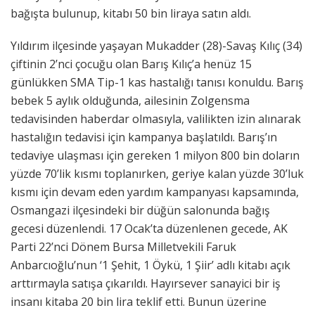
bağışta bulunup, kitabı 50 bin liraya satın aldı.
Yıldırım ilçesinde yaşayan Mukadder (28)-Savaş Kılıç (34)
çiftinin 2’nci çocuğu olan Barış Kılıç’a henüz 15
günlükken SMA Tip-1 kas hastalığı tanısı konuldu. Barış
bebek 5 aylık olduğunda, ailesinin Zolgensma
tedavisinden haberdar olmasıyla, valilikten izin alınarak
hastalığın tedavisi için kampanya başlatıldı. Barış’ın
tedaviye ulaşması için gereken 1 milyon 800 bin doların
yüzde 70’lik kısmı toplanırken, geriye kalan yüzde 30’luk
kısmı için devam eden yardım kampanyası kapsamında,
Osmangazi ilçesindeki bir düğün salonunda bağış
gecesi düzenlendi. 17 Ocak’ta düzenlenen gecede, AK
Parti 22’nci Dönem Bursa Milletvekili Faruk
Anbarcıoğlu’nun ‘1 Şehit, 1 Öykü, 1 Şiir’ adlı kitabı açık
arttırmayla satışa çıkarıldı. Hayırsever sanayici bir iş
insanı kitaba 20 bin lira teklif etti. Bunun üzerine