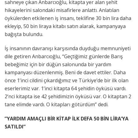
sahneye çıkan Anbarcıoğlu, kitapta yer alan şehit
hikayelerini salondaki misafirlere anlattı. Anlatılan
öykülerden etkilenen iş insanı, teklifine 30 bin lira daha
ekleyip, 50 bin liraya kitabı satın alarak, kampanyaya
bağışta bulundu.
İş insanının davranışı karşısında duyduğu memnuniyeti
dile getiren Anbarcıoğlu, “Geçtiğimiz günlerde Barış
bebeğimiz için bir düğün salonunda bir yardım
kampanyası düzenlenmiş. Beni de davet ettiler. Daha
önce 1’inci cildini çıkardığımız ve Türkiye’de bir ilk olan
eserlerimiz var. 1’inci kitapta 64 şehidin öyküsü vardı.
2’nci kitapta ise 42 şehidimizin öyküsü var. O kitaptan 2
tane elimde vardı. O kitapları götürdüm” dedi.
”YARDIM AMAÇLI BİR KİTAP İLK DEFA 50 BİN LİRA’YA
SATILDI”