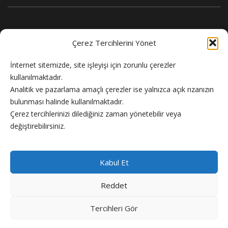
Çerez Tercihlerini Yönet
İnternet sitemizde, site işleyişi için zorunlu çerezler
kullanılmaktadır.
Analitik ve pazarlama amaçlı çerezler ise yalnızca açık rızanızın
bulunması halinde kullanılmaktadır.
Flash Haber doğru ve güncel haber sitesi.
Çerez tercihlerinizi dilediğiniz zaman yönetebilir veya
değiştirebilirsiniz.
Kabul Et
Reddet
Copyright © 2024 Flash Haber
Tercihleri Gör
Künye
Reklam
Gizlilik Politikası
Hakkımızda