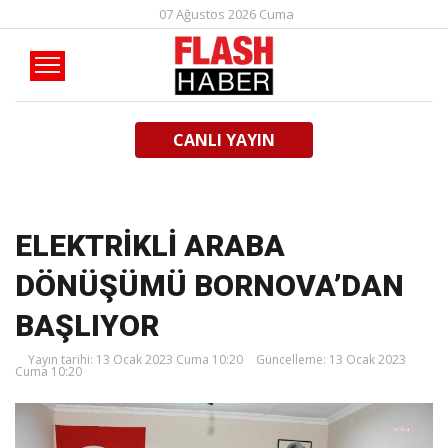
07 Ağustos 2026 Cuma
CANLI YAYIN
ELEKTRİKLİ ARABA
DÖNÜŞÜMÜ BORNOVA’DAN
BAŞLIYOR
Yayın tarihi: 13 Ocak 2023 Cuma 10:20
Güncelleme: 13 Ocak 2023
Cuma 10:20