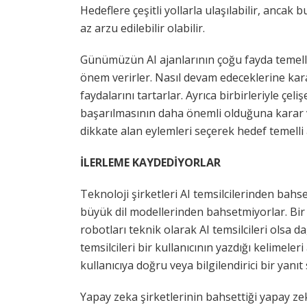
Hedeflere çeşitli yollarla ulaşılabilir, ancak
az arzu edilebilir olabilir.
Günümüzün AI ajanlarının çoğu fayda temellid
önem verirler. Nasıl devam edeceklerine kara
faydalarını tartarlar. Ayrıca birbirleriyle ç
başarılmasının daha önemli olduğuna karar ver
dikkate alan eylemleri seçerek hedef temelli 
İLERLEME KAYDEDİYORLAR
Teknoloji şirketleri AI temsilcilerinden bah
büyük dil modellerinden bahsetmiyorlar. Bir
robotları teknik olarak AI temsilcileri olsa da
temsilcileri bir kullanıcının yazdığı kelimeler
kullanıcıya doğru veya bilgilendirici bir yan
Yapay zeka şirketlerinin bahsettiği yapay ze