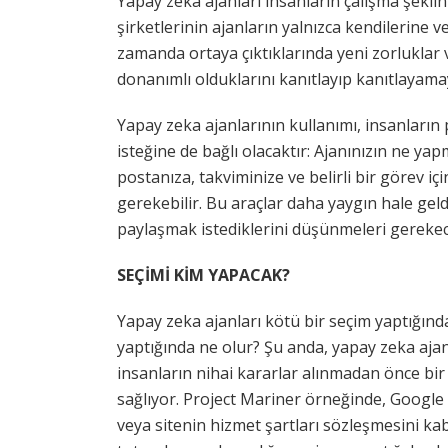
Yapay zeka ajanları insanların çalışma şeklin
şirketlerinin ajanların yalnızca kendilerine 
zamanda ortaya çıktıklarında yeni zorluklar
donanımlı olduklarını kanıtlayıp kanıtlayamay
Yapay zeka ajanlarının kullanımı, insanların 
isteğine de bağlı olacaktır: Ajanınızın ne yap
postanıza, takviminize ve belirli bir görev iç
gerekebilir. Bu araçlar daha yaygın hale geldi
paylaşmak istediklerini düşünmeleri gerekec
SEÇİMİ KİM YAPACAK?
Yapay zeka ajanları kötü bir seçim yaptığında
yaptığında ne olur? Şu anda, yapay zeka ajanla
insanların nihai kararlar alınmadan önce bir 
sağlıyor. Project Mariner örneğinde, Google 
veya sitenin hizmet şartları sözleşmesini kabu