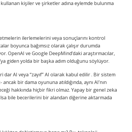
 kullanan kişiler ve şirketler adına eylemde bulunma
etmelerin ilerlemelerini veya sonuçlarını kontrol
alar boyunca bağımsız olarak çalışır durumda
üyor. OpenAI ve Google DeepMind’daki araştırmacılar,
I’ya giden yolda bir başka adım olduğunu söylüyor.
dar AI veya “zayıf” AI olarak kabul edilir . Bir sistem
ç- ancak bir dama oyununa atıldığında, aynı AI’nın
receği hakkında hiçbir fikri olmaz. Yapay bir genel zeka
lsa bile becerilerini bir alandan diğerine aktarmada