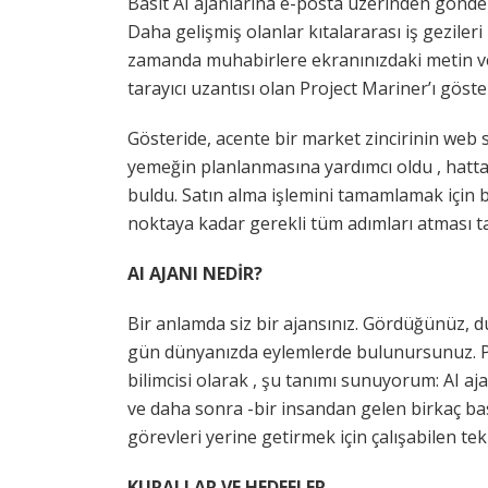
Basit AI ajanlarına e-posta üzerinden gönderi
Daha gelişmiş olanlar kıtalararası iş gezileri 
zamanda muhabirlere ekranınızdaki metin ve
tarayıcı uzantısı olan Project Mariner’ı göste
Gösteride, acente bir market zincirinin web s
yemeğin planlanmasına yardımcı oldu , hatta
buldu. Satın alma işlemini tamamlamak için b
noktaya kadar gerekli tüm adımları atması tali
AI AJANI NEDİR?
Bir anlamda siz bir ajansınız. Gördüğünüz, d
gün dünyanızda eylemlerde bulunursunuz. Pek
bilimcisi olarak , şu tanımı sunuyorum: AI aj
ve daha sonra -bir insandan gelen birkaç ba
görevleri yerine getirmek için çalışabilen tek
KURALLAR VE HEDEFLER