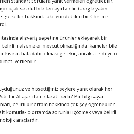
len standart sorulara yanıt vermeleri öğretilebilir.
için uçak ve otel biletleri ayırtabilir. Google yakın
 görseller hakkında akıl yürütebilen bir Chrome
rdi.
itesinde alışveriş sepetine ürünler ekleyerek bir
 belirli malzemeler mevcut olmadığında ikameler bile
ir kişinin hala dahil olması gerekir, ancak acenteye o
matı verilebilir.
uyduğunuz ve hissettiğiniz şeylere yanıt olarak her
i bir AI ajanı tam olarak nedir? Bir bilgisayar
anları, belirli bir ortam hakkında çok şey öğrenebilen
sit komutla- o ortamda sorunları çözmek veya belirli
nolojik araçlardır.