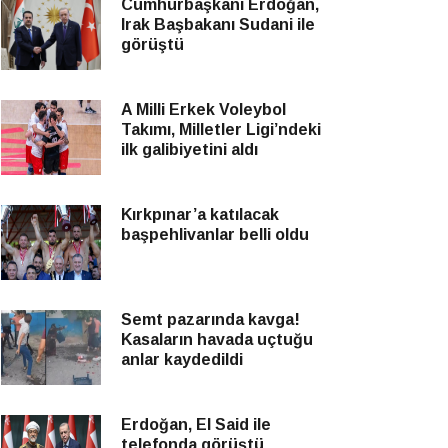
Cumhurbaşkanı Erdoğan,
Irak Başbakanı Sudani ile
görüştü
A Milli Erkek Voleybol
Takımı, Milletler Ligi’ndeki
ilk galibiyetini aldı
Kırkpınar’a katılacak
başpehlivanlar belli oldu
Semt pazarında kavga!
Kasaların havada uçtuğu
anlar kaydedildi
Erdoğan, El Said ile
telefonda görüştü