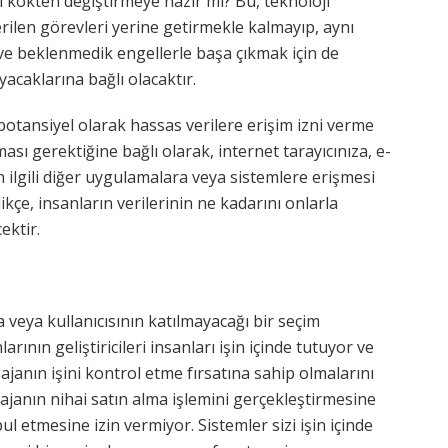
i kökten değiştirmeye hazır mı? Bu, teknoloji
verilen görevleri yerine getirmekle kalmayıp, aynı
 ve beklenmedik engellerle başa çıkmak için de
acaklarına bağlı olacaktır.
potansiyel olarak hassas verilere erişim izni verme
ması gerektiğine bağlı olarak, internet tarayıcınıza, e-
in ilgili diğer uygulamalara veya sistemlere erişmesi
kçe, insanların verilerinin ne kadarını onlarla
ektir.
 veya kullanıcısının katılmayacağı bir seçim
rının geliştiricileri insanları işin içinde tutuyor ve
ajanın işini kontrol etme fırsatına sahip olmalarını
ajanın nihai satın alma işlemini gerçekleştirmesine
l etmesine izin vermiyor. Sistemler sizi işin içinde