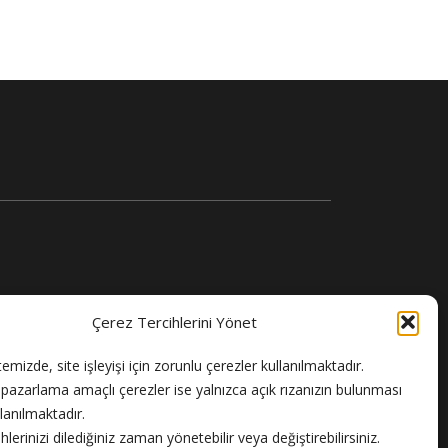
Çerez Tercihlerini Yönet
temizde, site işleyişi için zorunlu çerezler kullanılmaktadır.
e pazarlama amaçlı çerezler ise yalnızca açık rızanızın bulunması
llanılmaktadır.
hlerinizi dilediğiniz zaman yönetebilir veya değiştirebilirsiniz.