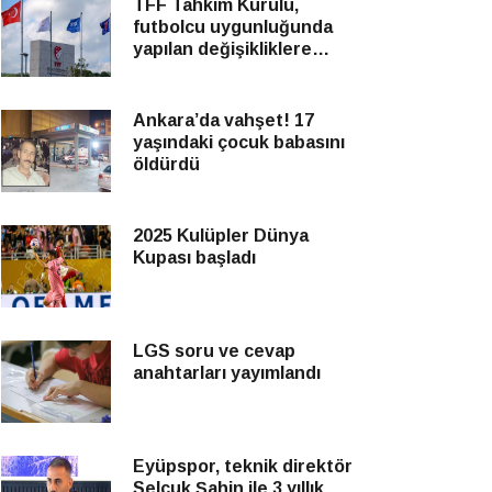
TFF Tahkim Kurulu,
futbolcu uygunluğunda
yapılan değişikliklere
yönelik itirazları reddetti
Ankara’da vahşet! 17
yaşındaki çocuk babasını
öldürdü
2025 Kulüpler Dünya
Kupası başladı
LGS soru ve cevap
anahtarları yayımlandı
Eyüpspor, teknik direktör
Selçuk Şahin ile 3 yıllık