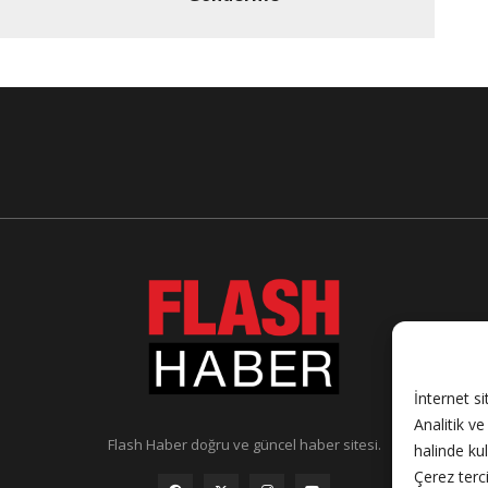
İnternet si
Analitik v
Flash Haber doğru ve güncel haber sitesi.
halinde ku
Çerez terci