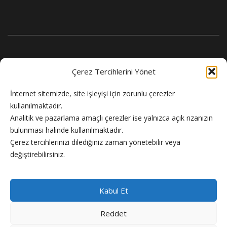
Çerez Tercihlerini Yönet
İnternet sitemizde, site işleyişi için zorunlu çerezler
kullanılmaktadır.
Analitik ve pazarlama amaçlı çerezler ise yalnızca açık rızanızın
bulunması halinde kullanılmaktadır.
Flash Haber doğru ve güncel haber sitesi.
Çerez tercihlerinizi dilediğiniz zaman yönetebilir veya
değiştirebilirsiniz.
Kabul Et
Reddet
Copyright © 2024 Flash Haber