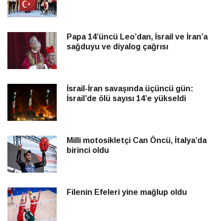
Papa 14’üncü Leo’dan, İsrail ve İran’a
sağduyu ve diyalog çağrısı
İsrail-İran savaşında üçüncü gün:
İsrail’de ölü sayısı 14’e yükseldi
Milli motosikletçi Can Öncü, İtalya’da
birinci oldu
Filenin Efeleri yine mağlup oldu