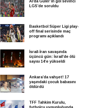
Arda Güler’in gol sevinci
LGS’de soruldu
Basketbol Süper Ligi play-
off final serisinde maç
programı açıklandı
İsrail-İran savaşında
üçüncü gün: İsrail’de ölü
sayısı 14’e yükseldi
Ankara’da vahşet! 17
yaşındaki çocuk babasını
öldürdü
TFF Tahkim Kurulu,
futbolcu uygunluğunda