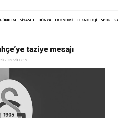
GÜNDEM
SİYASET
DÜNYA
EKONOMİ
TEKNOLOJİ
SPOR
S
hçe’ye taziye mesajı
ak 2025 Salı 17:19