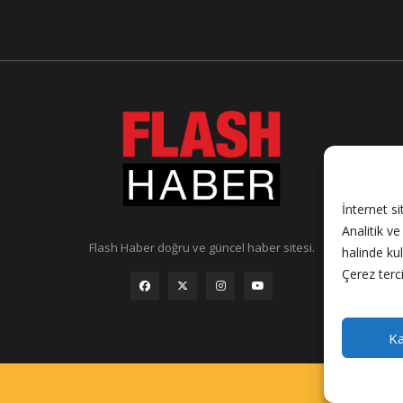
İnternet si
Analitik v
Flash Haber doğru ve güncel haber sitesi.
halinde ku
Çerez terci
Ka
Künye
R