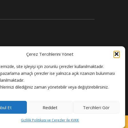
Çerez Tercihlerini Yönet
temizde, site işleyişi için zorunlu çerezler kullanılmaktadır.
e pazarlama amaçlı çerezler ise yalnızca açık rızanızın bulunması
llanılmaktadır.
hlerinizi dilediğiniz zaman yönetebilir veya değiştirebilirsiniz.
bul Et
Reddet
Tercihleri Gör
Gizlilik Politikası ve Çerezler ile KVKK
eklam
Gizlilik Politikası
Hakkımızda
İletişim