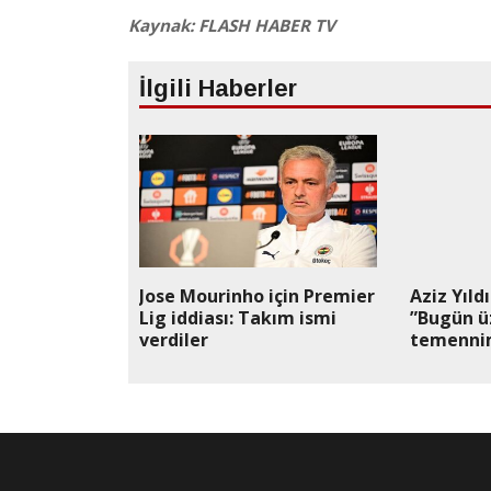
Kaynak: FLASH HABER TV
İlgili Haberler
Jose Mourinho için Premier
Aziz Yıld
Lig iddiası: Takım ismi
”Bugün ü
verdiler
temenni
Fenerbahç
toparlan