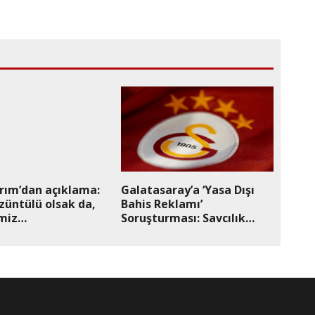
ırım’dan açıklama:
Galatasaray’a ‘Yasa Dışı
züntülü olsak da,
Bahis Reklamı’
miz
Soruşturması: Savcılık
e’nin bir an önce
Kararını Açıkladı
masıdır”