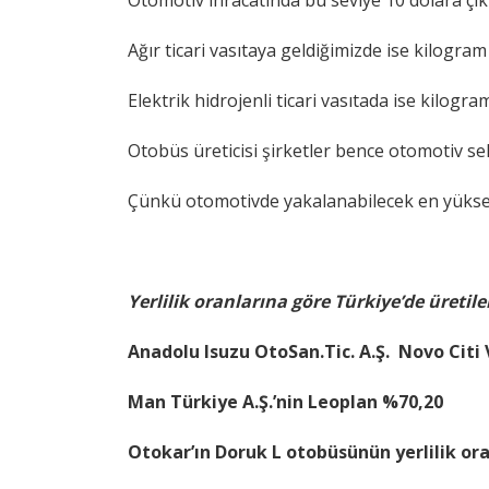
Otomotiv ihracatında bu seviye 10 dolara çık
Ağır ticari vasıtaya geldiğimizde ise kilogra
Elektrik hidrojenli ticari vasıtada ise kilogr
Otobüs üreticisi şirketler bence otomotiv se
Çünkü otomotivde yakalanabilecek en yüksek 
Yerlilik oranlarına göre Türkiye’de üretile
Anadolu Isuzu OtoSan.Tic. A.Ş. Novo Citi
Man Türkiye A.Ş.’nin Leoplan %70,20
Otokar’ın Doruk L otobüsünün yerlilik ora