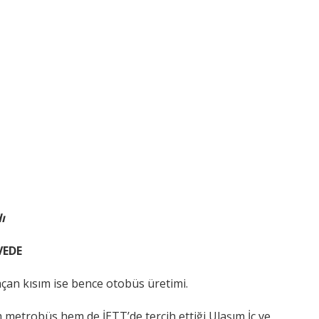
ı
VEDE
açan kısım ise bence otobüs üretimi.
 metrobüs hem de İETT’de tercih ettiği Ulaşım İç ve