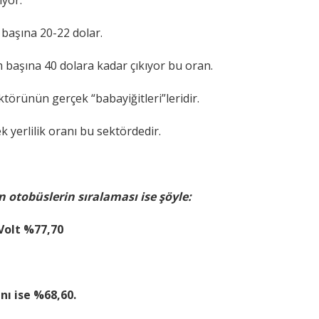
ıyor.
m başına 20-22 dolar.
am başına 40 dolara kadar çıkıyor bu oran.
ktörünün gerçek “babayiğitleri”leridir.
yerlilik oranı bu sektördedir.
n otobüslerin sıralaması ise şöyle:
 Volt %77,70
nı ise %68,60.