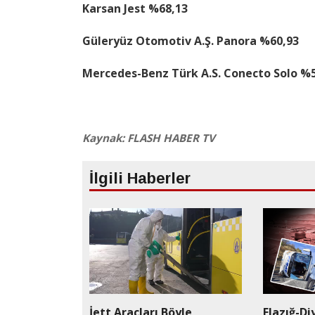
Karsan Jest %68,13
Güleryüz Otomotiv A.Ş. Panora %60,93
Mercedes-Benz Türk A.S. Conecto Solo %
Kaynak: FLASH HABER TV
İlgili Haberler
İett Araçları Böyle
Elazığ-Di