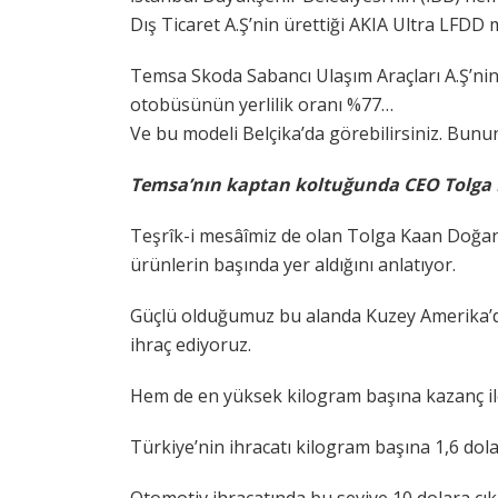
Dış Ticaret A.Ş’nin ürettiği AKIA Ultra LFDD 
Temsa Skoda Sabancı Ulaşım Araçları A.Ş’nin
otobüsünün yerlilik oranı %77…
Ve bu modeli Belçika’da görebilirsiniz. Bunun
Temsa’nın kaptan koltuğunda CEO Tolga 
Teşrîk-i mesâîmiz de olan Tolga Kaan Doğanc
ürünlerin başında yer aldığını anlatıyor.
Güçlü olduğumuz bu alanda Kuzey Amerika’d
ihraç ediyoruz.
Hem de en yüksek kilogram başına kazanç ile
Türkiye’nin ihracatı kilogram başına 1,6 dola