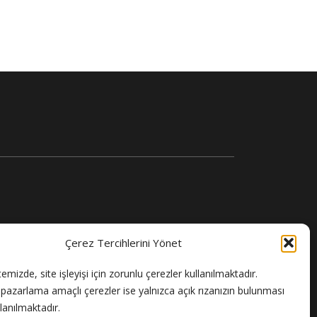
Çerez Tercihlerini Yönet
temizde, site işleyişi için zorunlu çerezler kullanılmaktadır.
e pazarlama amaçlı çerezler ise yalnızca açık rızanızın bulunması
llanılmaktadır.