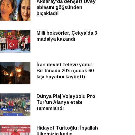
Aksaray’da dehşet! Üvey
ablasını göğsünden
bıçakladı!
Milli boksörler, Çekya’da 3
madalya kazandı
İran devlet televizyonu:
Bir binada 20’si çocuk 60
kişi hayatını kaybetti
Dünya Plaj Voleybolu Pro
Tur’un Alanya etabı
tamamlandı
Hidayet Türkoğlu: İnşallah
ülkemizin kadın