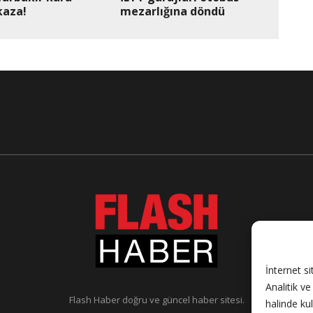
kaza!
mezarlığına döndü
İnternet si
Analitik v
Flash Haber doğru ve güncel haber sitesi.
halinde ku