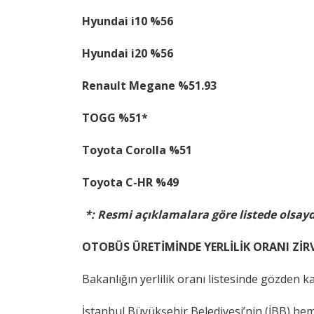
Hyundai i10 %56
Hyundai i20 %56
Renault Megane %51.93
TOGG %51*
Toyota Corolla %51
Toyota C-HR %49
*: Resmi açıklamalara göre listede olsayd
OTOBÜS ÜRETİMİNDE YERLİLİK ORANI ZİR
Bakanlığın yerlilik oranı listesinde gözden k
İstanbul Büyükşehir Belediyesi’nin (İBB) hem