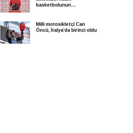
basketbolunun
yükseleceği bir yaz süreci
olur
Milli motosikletçi Can
Öncü, İtalya’da birinci oldu