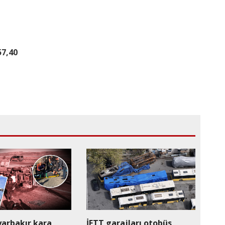
57,40
yarbakır kara
İETT garajları otobüs