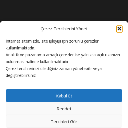
Çerez Tercihlerini Yönet
İnternet sitemizde, site işleyişi için zorunlu çerezler
kullanılmaktadır.
Analitik ve pazarlama amaçlı çerezler ise yalnızca açık rızanızın
bulunması halinde kullanılmaktadır.
Flash Haber doğru ve güncel haber sitesi.
Çerez tercihlerinizi dilediğiniz zaman yönetebilir veya
değiştirebilirsiniz.
Kabul Et
Reddet
Copyright © 2024 Flash Haber
Tercihleri Gör
Künye
Reklam
Gizlilik Politikası
Hakkımızda