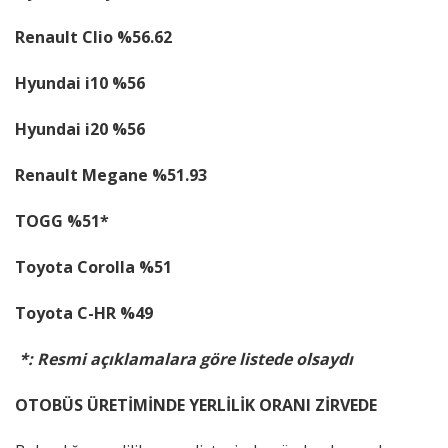
Renault Clio %56.62
Hyundai i10 %56
Hyundai i20 %56
Renault Megane %51.93
TOGG %51*
Toyota Corolla %51
Toyota C-HR %49
*: Resmi açıklamalara göre listede olsaydı
OTOBÜS ÜRETİMİNDE YERLİLİK ORANI ZİRVEDE