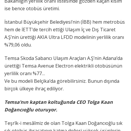
Bakanlığın yerlilik oranı listesinde gözden kaçan kısım
ise bence otobüs üretimi.
İstanbul Büyükşehir Belediyesi’nin (İBB) hem metrobüs
hem de İETT’de tercih ettiği Ulaşım İç ve Dış Ticaret
A.Ş’nin ürettiği AKIA Ultra LFDD modelinin yerlilik oranı
%79,06 oldu.
Temsa Skoda Sabancı Ulaşım Araçları A.Ş’nin Adana’da
ürettiği Temsa Avenue Electron elektrikli otobüsünün
yerlilik oranı %77…
Ve bu modeli Belçika’da görebilirsiniz. Bunun dışında
birçok ülkeye ihraç ediliyor.
Temsa’nın kaptan koltuğunda CEO Tolga Kaan
Doğancıoğlu oturuyor.
Teşrîk-i mesâîmiz de olan Tolga Kaan Doğancıoğlu sık
sık otobüs ihracatının katma değeri yüksek ürünlerin