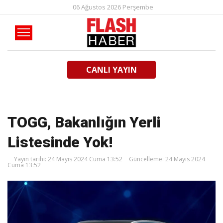
06 Ağustos 2026 Perşembe
CANLI YAYIN
TOGG, Bakanlığın Yerli
Listesinde Yok!
Yayın tarihi: 24 Mayıs 2024 Cuma 13:52
Güncelleme: 24 Mayıs 2024
Cuma 13:52