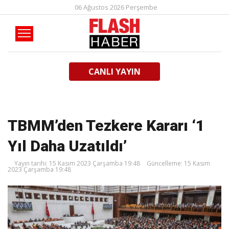
06 Ağustos 2026 Perşembe
CANLI YAYIN
TBMM’den Tezkere Kararı ‘1
Yıl Daha Uzatıldı’
Yayın tarihi: 15 Kasım 2023 Çarşamba 19:48
Güncelleme: 15 Kasım
2023 Çarşamba 19:48