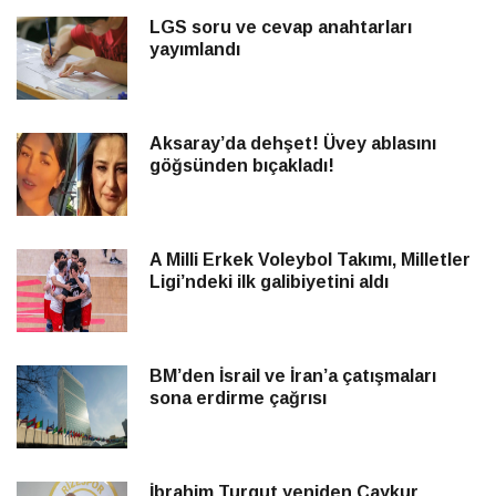
LGS soru ve cevap anahtarları
yayımlandı
Aksaray’da dehşet! Üvey ablasını
göğsünden bıçakladı!
A Milli Erkek Voleybol Takımı, Milletler
Ligi’ndeki ilk galibiyetini aldı
BM’den İsrail ve İran’a çatışmaları
sona erdirme çağrısı
İbrahim Turgut yeniden Çaykur