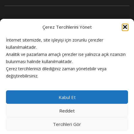
Çerez Tercihlerini Yönet
İnternet sitemizde, site işleyişi için zorunlu çerezler
kullanılmaktadır.
Analitik ve pazarlama amaçlı çerezler ise yalnızca açık rızanızın
bulunması halinde kullanılmaktadır.
Flash Haber doğru ve güncel haber sitesi.
Çerez tercihlerinizi dilediğiniz zaman yönetebilir veya
değiştirebilirsiniz.
Kabul Et
Reddet
Copyright © 2024 Flash Haber
Tercihleri Gör
Künye
Reklam
Gizlilik Politikası
Hakkımızda