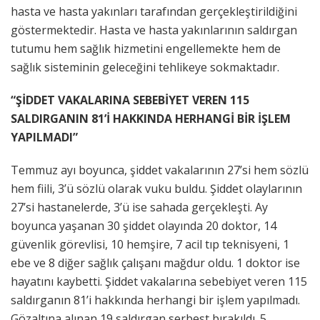
hasta ve hasta yakınları tarafından gerçekleştirildiğini
göstermektedir. Hasta ve hasta yakınlarının saldırgan
tutumu hem sağlık hizmetini engellemekte hem de
sağlık sisteminin geleceğini tehlikeye sokmaktadır.
“ŞİDDET VAKALARINA SEBEBİYET VEREN 115
SALDIRGANIN 81’İ HAKKINDA HERHANGİ BİR İŞLEM
YAPILMADI”
Temmuz ayı boyunca, şiddet vakalarının 27’si hem sözlü
hem fiili, 3’ü sözlü olarak vuku buldu. Şiddet olaylarının
27’si hastanelerde, 3’ü ise sahada gerçekleşti. Ay
boyunca yaşanan 30 şiddet olayında 20 doktor, 14
güvenlik görevlisi, 10 hemşire, 7 acil tıp teknisyeni, 1
ebe ve 8 diğer sağlık çalışanı mağdur oldu. 1 doktor ise
hayatını kaybetti. Şiddet vakalarına sebebiyet veren 115
saldırganın 81’i hakkında herhangi bir işlem yapılmadı.
Gözaltına alınan 19 saldırgan serbest bırakıldı. 5