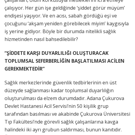
çalışanları, ölüm korkusuyla mesleklerini icra etmeye
çalışıyor. Her gün işe geldiğinde ‘şiddet görür müyüm’
endişesi yaşıyor. Ve en acısı, sabah gördüğü eşi ve
çocuğunu ‘akşam yeniden görebilecek miyim’ kaygısıyla
iş yerine gidiyor. Böyle bir durumda nitelikli sağlık
hizmetinden nasıl bahsedilebilir?
“ŞİDDETE KARŞI DUYARLILIĞI OLUŞTURACAK
TOPLUMSAL SEFERBERLİĞİN BAŞLATILMASI ACİLEN
GEREKMEKTEDİR”
Sağlık merkezlerinde güvenlik tedbirlerinin en üst
düzeyde sağlanması kadar toplumsal duyarlılığın
oluşturulması da elzem durumdadır. Adana Çukurova
Devlet Hastanesi Acil Servisi’nin 50 kişilik grup
tarafından basılması ve akabinde Çukurova Üniversitesi
Tıp Fakültesi’nde görevli sağlık çalışanlarına kavga
halindeki iki ayrı grubun saldırması, bunun kanıtıdır.