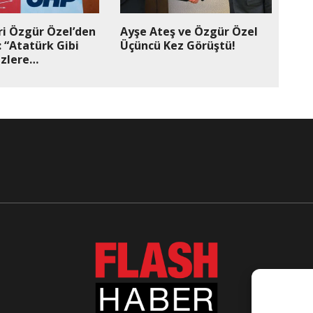
ri Özgür Özel’den
Ayşe Ateş ve Özgür Özel
 “Atatürk Gibi
Üçüncü Kez Görüştü!
izlere
orum”