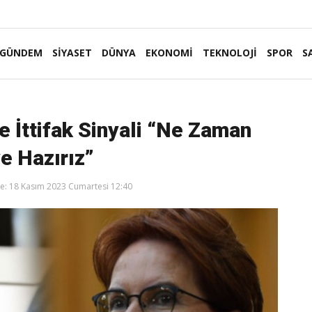
GÜNDEM
SİYASET
DÜNYA
EKONOMİ
TEKNOLOJİ
SPOR
S
e İttifak Sinyali “Ne Zaman
e Hazırız”
: 18 Kasım 2023 Cumartesi 12:40