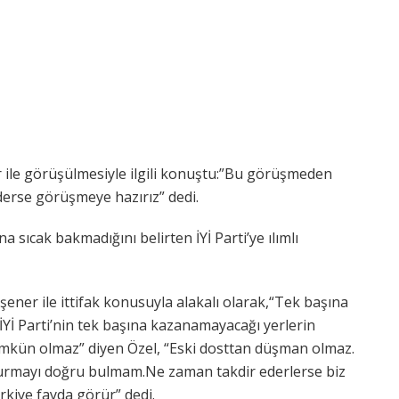
er ile görüşülmesiyle ilgili konuştu:”Bu görüşmeden
erse görüşmeye hazırız” dedi.
 sıcak bakmadığını belirten İYİ Parti’ye ılımlı
şener ile ittifak konusuyla alakalı olarak,“Tek başına
İYİ Parti’nin tek başına kazanamayacağı yerlerin
kün olmaz” diyen Özel, “Eski dosttan düşman olmaz.
 kurmayı doğru bulmam.Ne zaman takdir ederlerse biz
kiye fayda görür” dedi.