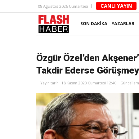
CANLI YAYIN
08 Ağustos 2026 Cumartesi
SON DAKİKA
YAZARLAR
Özgür Özel’den Akşener’
Takdir Ederse Görüşmey
Yayın tarihi: 18 Kasım 2023 Cumartesi 12:40
Güncelleme