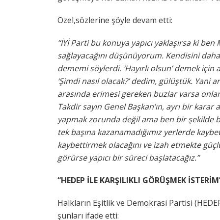
Özel,sözlerine şöyle devam etti:
“İYİ Parti bu konuya yapıcı yaklaşırsa ki be
sağlayacağını düşünüyorum. Kendisini daha 
dememi söylerdi. ‘Hayırlı olsun’ demek için 
‘Şimdi nasıl olacak?’ dedim, gülüştük. Yani 
arasında erimesi gereken buzlar varsa onla
Takdir sayın Genel Başkan’ın, ayrı bir karar al
yapmak zorunda değil ama ben bir şekilde b
tek başına kazanamadığımız yerlerde kaybet
kaybettirmek olacağını ve izah etmekte güç
görürse yapıcı bir süreci başlatacağız.”
“HEDEP İLE KARŞILIKLI GÖRÜŞMEK İSTERİM
Halkların Eşitlik ve Demokrasi Partisi (HEDE
şunları ifade etti: