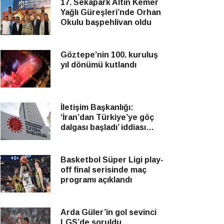
17. Sekapark Altın Kemer
Yağlı Güreşleri’nde Orhan
Okulu başpehlivan oldu
Göztepe’nin 100. kuruluş
yıl dönümü kutlandı
İletişim Başkanlığı:
‘İran’dan Türkiye’ye göç
dalgası başladı’ iddiası
gerçek değildir
Basketbol Süper Ligi play-
off final serisinde maç
programı açıklandı
Arda Güler’in gol sevinci
LGS’de soruldu