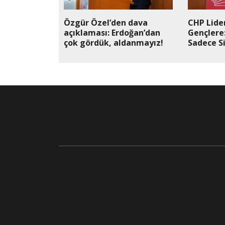
Özgür Özel’den dava
CHP Lide
açıklaması: Erdoğan’dan
Gençlere:
çok gördük, aldanmayız!
Sadece S
Güveniy