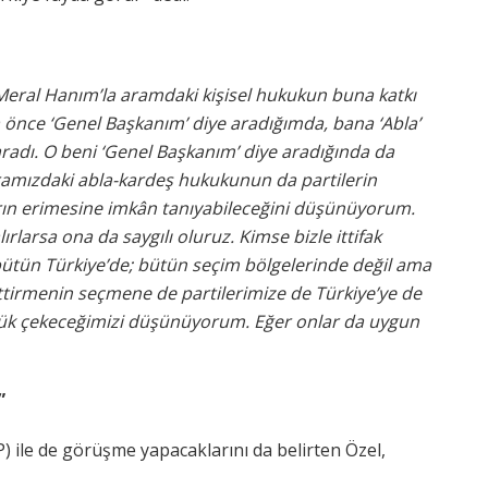
n Meral Hanım’la aramdaki kişisel hukukun buna katkı
önce ‘Genel Başkanım’ diye aradığımda, bana ‘Abla’
aradı. O beni ‘Genel Başkanım’ diye aradığında da
aramızdaki abla-kardeş hukukunun da partilerin
rın erimesine imkân tanıyabileceğini düşünüyorum.
ırlarsa ona da saygılı oluruz. Kimse bizle ittifak
ütün Türkiye’de; bütün seçim bölgelerinde değil ama
tirmenin seçmene de partilerimize de Türkiye’ye de
lük çekeceğimizi düşünüyorum. Eğer onlar da uygun
”
P) ile de görüşme yapacaklarını da belirten Özel,