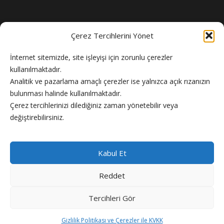
Çerez Tercihlerini Yönet
İnternet sitemizde, site işleyişi için zorunlu çerezler
kullanılmaktadır.
Analitik ve pazarlama amaçlı çerezler ise yalnızca açık rızanızın
bulunması halinde kullanılmaktadır.
Flash Haber doğru ve güncel haber sitesi.
Çerez tercihlerinizi dilediğiniz zaman yönetebilir veya
değiştirebilirsiniz.
Kabul Et
Reddet
Copyright © 2024 Flash Haber
Tercihleri Gör
Künye
Reklam
Gizlilik Politikası
Hakkımızda
İletişim
Gizlilik Politikası ve Çerezler ile KVKK