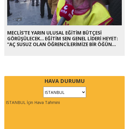
MECLİS’TE YARIN ULUSAL EĞİTİM BÜTÇESİ
GÖRÜŞÜLECEK… EĞİTİM SEN GENEL LİDERİ HEYET:
“AÇ SUSUZ OLAN ÖĞRENCİLERİMİZE BİR ÖĞÜN
YEMEĞİ DİKKATE ALAN BİR BÜTÇE AYRILSIN”
HAVA DURUMU
ISTANBUL İçin Hava Tahmini