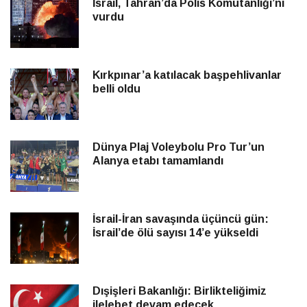
İsrail, Tahran’da Polis Komutanlığı’nı
vurdu
Kırkpınar’a katılacak başpehlivanlar
belli oldu
Dünya Plaj Voleybolu Pro Tur’un
Alanya etabı tamamlandı
İsrail-İran savaşında üçüncü gün:
İsrail’de ölü sayısı 14’e yükseldi
Dışişleri Bakanlığı: Birlikteliğimiz
ilelebet devam edecek