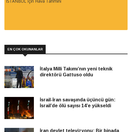
ISTANBUL İçin Hava Tahmini
EN ÇOK OKUNANLAR
İtalya Milli Takımı’nın yeni teknik
direktörü Gattuso oldu
İsrail-İran savaşında üçüncü gün:
İsrail’de ölü sayısı 14’e yükseldi
İran devlet televizyonu: Bir binada