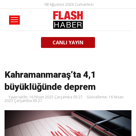
08 Ağustos 2026 Cumartesi
CANLI YAYIN
Kahramanmaraş’ta 4,1
büyüklüğünde deprem
Yayın tarihi: 16 Nisan 2025 Çarşamba 05:27
Güncelleme: 16 Nisan
2025 Çarşamba 05:27