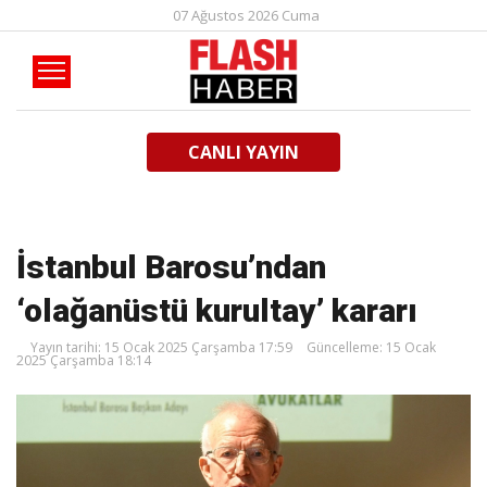
07 Ağustos 2026 Cuma
CANLI YAYIN
İstanbul Barosu’ndan
‘olağanüstü kurultay’ kararı
Yayın tarihi: 15 Ocak 2025 Çarşamba 17:59
Güncelleme: 15 Ocak
2025 Çarşamba 18:14