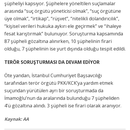
şüpheliyi kapsıyor. Şüphelere yöneltilen suçlamalar
arasında “suç örgütü yöneticisi olmak”, “suç örgütüne
üye olmak”, “irtikap”, “rüşvet”, “nitelikli dolandırıcılık”,
“kişisel verileri hukuka aykırı ele geçirmek” ve “ihaleye
fesat karıştırmak” bulunuyor. Soruşturma kapsamında
87 şüpheli gözaltına alınırken, 10 şüphelinin firari
olduğu, 7 şüphelinin ise yurt dışında olduğu tespit edildi.
TERÖR SORUŞTURMASI DA DEVAM EDİYOR
Öte yandan, İstanbul Cumhuriyet Başsavcılığı
tarafından terör örgütü PKK/KCK’ya yardım etmek
suçundan yürütülen ayrı bir soruşturmada da
İmamoğlu’nun da aralarında bulunduğu 7 şüpheliden
4’ü gözaltına alındı. 3 şüpheli ise firari olarak aranıyor.
Kaynak: AA