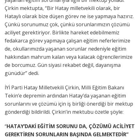
yaşanan eğitim sorunlarıyla ilgili bir mektup yolladı.
Çirkin mektupta, “Bir Hatay milletvekili olarak, bir
Hataylı olarak bize düşen görev ne ise yapmaya hazırız.
Çünkü sorunumuz çok, çünkü sorunlarımızın çözümü
aciliyet gerektiriyor. Birlikte hareket edebilmemiz
fedakarca görev yapmaya çalışan eğitim neferlerimize
de, okullarımızda yaşanan sorunlar nedeniyle eğitim
hakkından mahrum kalan veya kalacak öğrencilerimize
de borcumuz. Gün siyasi rekabet değil, dayanışma
günüdür” dedi.
İYİ Parti Hatay Milletvekili Çirkin, Milli Eğitim Bakanı
Tekin’e depremin ardından Hatay’da yaşanan eğitim
sorunlarını ve çözümü için iş birliği önerdiği bir mektup
gönderdiği bildirildi. Çirkin’in mektubu özetle şöyle:
“
HATAY’DAKİ EĞİTİM SORUNU DA, ÇÖZÜMÜ ACİLİYET
GEREKTİREN SORUNLARIN BAŞINDA GELMEKTEDİR”