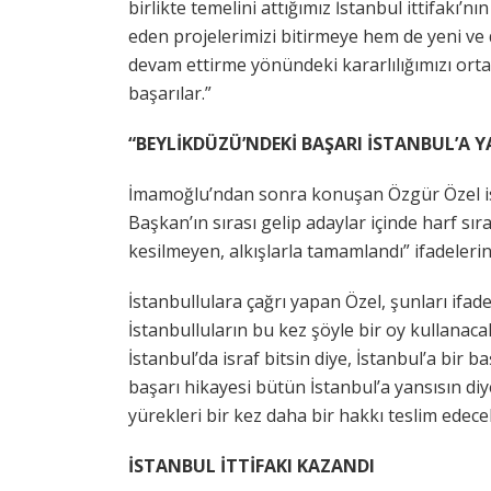
birlikte temelini attığımız İstanbul ittifakı’
eden projelerimizi bitirmeye hem de yeni ve
devam ettirme yönündeki kararlılığımızı ort
başarılar.”
“BEYLİKDÜZÜ’NDEKİ BAŞARI İSTANBUL’A Y
İmamoğlu’ndan sonra konuşan Özgür Özel ise,
Başkan’ın sırası gelip adaylar içinde harf sı
kesilmeyen, alkışlarla tamamlandı” ifadelerini
İstanbullulara çağrı yapan Özel, şunları ifad
İstanbulluların bu kez şöyle bir oy kullanac
İstanbul’da israf bitsin diye, İstanbul’a bir 
başarı hikayesi bütün İstanbul’a yansısın diy
yürekleri bir kez daha bir hakkı teslim edec
İSTANBUL İTTİFAKI KAZANDI