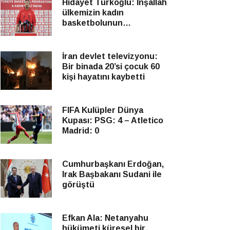
Hidayet Türkoğlu: İnşallah
ülkemizin kadın
basketbolunun
yükseleceği bir yaz süreci
olur
İran devlet televizyonu:
Bir binada 20’si çocuk 60
kişi hayatını kaybetti
FIFA Kulüpler Dünya
Kupası: PSG: 4 – Atletico
Madrid: 0
Cumhurbaşkanı Erdoğan,
Irak Başbakanı Sudani ile
görüştü
Efkan Ala: Netanyahu
hükümeti küresel bir