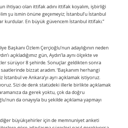
ihtiyacı olan ittifak adını ittifak koyalım, işbirliği
yelim şu ismin önüne geçemeyiz; İstanbul’u İstanbul
ular kurdular. En büyük güvencem İstanbul ittifakı.”
diye Başkanı Özlem Çerçioğlu’nun adaylığının neden
ın’ı açıkladığımız gün, Aydın’la aynı ölçekte ve
etler sürüyor 8 şehirde. Sonuçlar geldikten sonra
n saatlerinde bizzat aradım. ‘Başkanım herhangi
stanbul ve Ankara’yı ayrı açıklamak istiyoruz.
yoruz. Sizi de denk statüdeki illerle birlikte açıklamak
, aramanıza da gerek yoktu, çok da doğru
lu’nun da onayıyla bu şekilde açıklama yapmayı
de, diğer büyükşehirler için de memnuniyet anketi
iterlere göre adaylaşma süreçleri nasıl gerekiyorsa