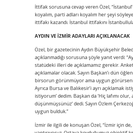
İttifak sorusuna cevap veren Özel, “İstanbul’un 
koyalım, parti adları koyalım her şeyi söyle
ittifakı kazandı. İstanbul ittifakını İstanbull
AYDIN VE İZMİR ADAYLARI AÇIKLANACAK
Özel, bir gazetecinin Aydın Büyükşehir Bele
açıklanmadığı sorusuna şöyle yanıt verdi: “Ayd
statüdeki illeri de açıklamamız gerekir. Ank
açıklamalar olacak. Sayın Başkan’ı dün öğle
birsorun görünmüyor ama uygun görürseniz İ
Ayrıca Bursa ve Balıkesir’i ayrı açıklamak isti
istiyorum’ dedim. Başkan da ‘Hiç lafımı olur
düşünmüşsünüz’ dedi. Sayın Özlem Çerkezoğ
uygun bulduk.”
İzmir ile ilgili de konuşan Özel, “İzmir için 
yaptırıyoruz. Ortaya koyduğumuz objektif kr