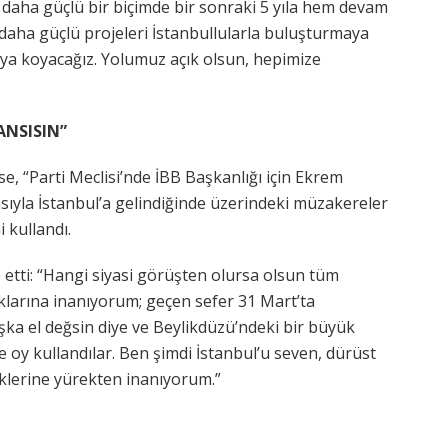
nın daha güçlü bir biçimde bir sonraki 5 yıla hem devam
 daha güçlü projeleri İstanbullularla buluşturmaya
aya koyacağız. Yolumuz açık olsun, hepimize
ANSISIN”
 “Parti Meclisi’nde İBB Başkanlığı için Ekrem
rasıyla İstanbul’a gelindiğinde üzerindeki müzakereler
 kullandı.
e etti: “Hangi siyasi görüşten olursa olsun tüm
aklarına inanıyorum; geçen sefer 31 Mart’ta
başka el değsin diye ve Beylikdüzü’ndeki bir büyük
e oy kullandılar. Ben şimdi İstanbul’u seven, dürüst
eklerine yürekten inanıyorum.”