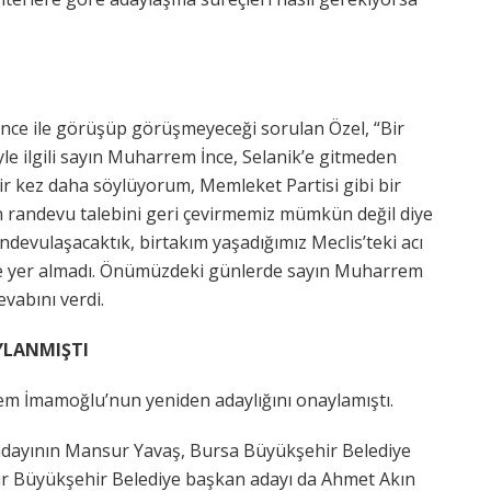
ce ile görüşüp görüşmeyeceği sorulan Özel, “Bir
e ilgili sayın Muharrem İnce, Selanik’e gitmeden
ir kez daha söylüyorum, Memleket Partisi gibi bir
in randevu talebini geri çevirmemiz mümkün değil diye
evulaşacaktık, birtakım yaşadığımız Meclis’teki acı
inde yer almadı. Önümüzdeki günlerde sayın Muharrem
evabını verdi.
YLANMIŞTI
em İmamoğlu’nun yeniden adaylığını onaylamıştı.
adayının Mansur Yavaş, Bursa Büyükşehir Belediye
ir Büyükşehir Belediye başkan adayı da Ahmet Akın