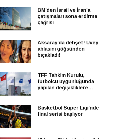
BM’den İsrail ve İran’a
çatışmaları sona erdirme
çağrısı
Aksaray’da dehşet! Üvey
ablasını göğsünden
bıçakladı!
TFF Tahkim Kurulu,
futbolcu uygunluğunda
yapılan değişikliklere
yönelik itirazları reddetti
Basketbol Süper Ligi’nde
final serisi başlıyor