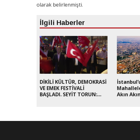
olarak belirlenmişti.
İlgili Haberler
DİKİLİ KÜLTÜR, DEMOKRASİ
İstanbul’
VE EMEK FESTİVALİ
Mahallele
BAŞLADI. SEYİT TORUN:
Akın Akın
“PANDEMİ BİTTİ, BAŞKA
HASTALIK BAŞLADI. O DA
KONSER İPTALLERİ”