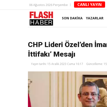
CANLI YAYIN
06 Ağustos 2026 Perşembe
SON DAKİKA
YAZARLAR
CHP Lideri Özel’den İma
İttifakı’ Mesajı
Yayın tarihi: 15 Aralık 2023 Cuma 16:17
Güncelleme: 15