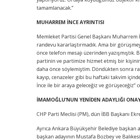
tamamlanacak.”
MUHARREM İNCE AYRINTISI
Memleket Partisi Genel Başkanı Muharrem İn
randevu kararlaştırmadık. Ama bir görüşmeyl
önce telefon mesajı üzerinden yazışmıştık. B
partinin ve partimize hizmet etmiş bir kişin
daha önce söylemiştim. Döndükten sonra rand
kayıp, cenazeler gibi bu haftaki takvim iç
İnce ile bir araya geleceğiz ve görüşeceğiz” c
İMAMOĞLU’NUN YENİDEN ADAYLIĞI ONA
CHP Parti Meclisi (PM), dün İBB Başkanı Ekr
Ayrıca Ankara Büyükşehir Belediye başkan 
başkan adayının Mustafa Bozbey ve Balıkes