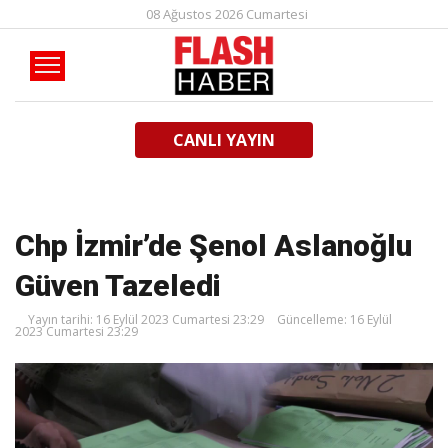
08 Ağustos 2026 Cumartesi
CANLI YAYIN
Chp İzmir’de Şenol Aslanoğlu
Güven Tazeledi
Yayın tarihi: 16 Eylül 2023 Cumartesi 23:29
Güncelleme: 16 Eylül
2023 Cumartesi 23:29