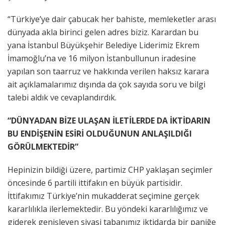
“Türkiye’ye dair çabucak her bahiste, memleketler arası
dünyada akla birinci gelen adres biziz. Karardan bu
yana İstanbul Büyükşehir Belediye Liderimiz Ekrem
İmamoğlu’na ve 16 milyon İstanbullunun iradesine
yapılan son taarruz ve hakkında verilen haksız karara
ait açıklamalarımız dışında da çok sayıda soru ve bilgi
talebi aldık ve cevaplandırdık.
“DÜNYADAN BİZE ULAŞAN İLETİLERDE DA İKTİDARIN
BU ENDİŞENİN ESİRİ OLDUĞUNUN ANLAŞILDIĞI
GÖRÜLMEKTEDİR”
Hepinizin bildiği üzere, partimiz CHP yaklaşan seçimler
öncesinde 6 partili ittifakın en büyük partisidir.
İttifakımız Türkiye’nin mukadderat seçimine gerçek
kararlılıkla ilerlemektedir. Bu yöndeki kararlılığımız ve
giderek genişleyen siyasi tabanımız iktidarda bir paniğe