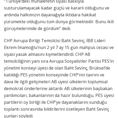
“Türkiye’deki muhalefetin siyasi baskıyla
susturulamayacak kadar güçlü ve kararlı olduğunu ve
ardında halkımızın dayanağıyla iktidara hakikat
yürümekte olduğunu tüm dünya görmektedir. Bunu ikili
görüşmelerimde de gördüm” dedi.
CHP Avrupa Birliği Temsilcisi Baht Sevinç, İBB Lideri
Ekrem İmamoğlu’nun 2 yıl 7 ay 15 gün mahpus cezası ve
siyasi yasak almasını kıymetlendirdi. CHP AB
temsilciliğinin yanı sıra Avrupa Sosyalistler Partisi PES’in
yönetim konseyi üyesi de olan Baht Sevinç, Brüksel’de
katıldığı PES yönetim konseyinde CHP’nin tavrını ve
dava ile ilgili gelişmeleri AB üyesi ülkelerin toplumsal
demokrat önderlerine aktardı. AB ülkelerinin başbakan
yardımcıları, bakanlarının da hazır bulunduğu, PES üyesi
partilerin oy birliği ile CHP’ye dayanaklarını sunduğu
toplantı sonrasında bildirilerini özetleyen Baht Sevinç
şunları söyledi: