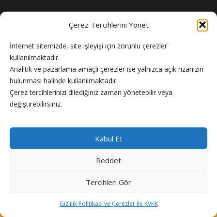
Çerez Tercihlerini Yönet
İnternet sitemizde, site işleyişi için zorunlu çerezler
kullanılmaktadır.
Analitik ve pazarlama amaçlı çerezler ise yalnızca açık rızanızın
bulunması halinde kullanılmaktadır.
Flash Haber doğru ve güncel haber sitesi.
Çerez tercihlerinizi dilediğiniz zaman yönetebilir veya
değiştirebilirsiniz.
Kabul Et
Reddet
Copyright © 2024 Flash Haber
Tercihleri Gör
Künye
Reklam
Gizlilik Politikası
Hakkımızda
İletişim
Gizlilik Politikası ve Çerezler ile KVKK