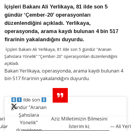
İçişleri Bakanı Ali Yerlikaya, 81 ilde son 5
gündür ‘Çember-20’ operasyonları
düzenlendiğini açıkladı. Yerlikaya,
operasyonda, arama kaydı bulunan 4 bin 517
firarinin yakalandığını duyurdu.
İçişleri Bakanı Ali Yerlikaya, 81 ilde son 5 gündür “Aranan
Şahıslara Yönelik” “Çember-20” operasyonları düzenlendiğini
açıkladı.
Bakan Yerlikaya, operasyonda, arama kaydı bulunan 4
bin 517 firarinin yakalandığını duyurdu.
ilde son
gündür “Aranan
Şahıslara
ari
Aziz Milletimizin Bilmesini
Yönelik”
ular
İsterim ki;
— Ali Yer
düzenlenen