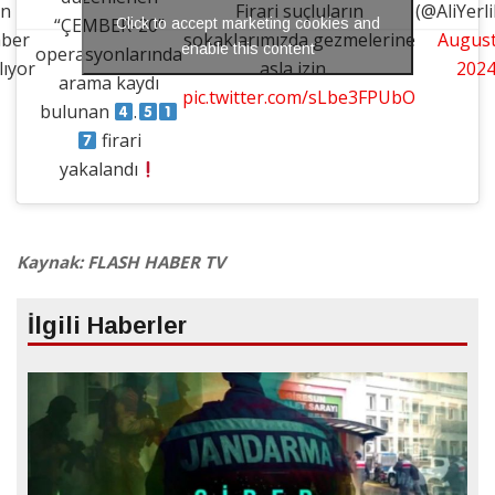
in
Firari suçluların
(@AliYerl
“ÇEMBER-20”
Click to accept marketing cookies and
ber
sokaklarımızda gezmelerine
August
enable this content
operasyonlarında
lıyor
asla izin…
202
arama kaydı
pic.twitter.com/sLbe3FPUbO
bulunan
.
firari
yakalandı
Kaynak: FLASH HABER TV
İlgili Haberler