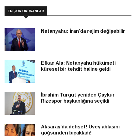
EN ÇOK OKUNANLAR
Netanyahu: İran’da rejim değişebilir
Efkan Ala: Netanyahu hükümeti
küresel bir tehdit haline geldi
İbrahim Turgut yeniden Çaykur
Rizespor başkanlığına seçildi
Aksaray’da dehşet! Üvey ablasını
göğsünden bıçakladı!