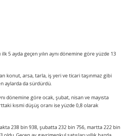
 ilk 5 ayda geçen yılın aynı dönemine göre yüzde 13
an konut, arsa, tarla, iş yeri ve ticari taşınmaz gibi
en aylarda da sürdürdü.
 aynı dönemine göre ocak, şubat, nisan ve mayısta
ttaki kısmi düşüş oranı ise yüzde 0,8 olarak
akta 238 bin 938, şubatta 232 bin 756, martta 222 bin
 oldu. Geçen ay gayrimenkul satışları yıllık bazda