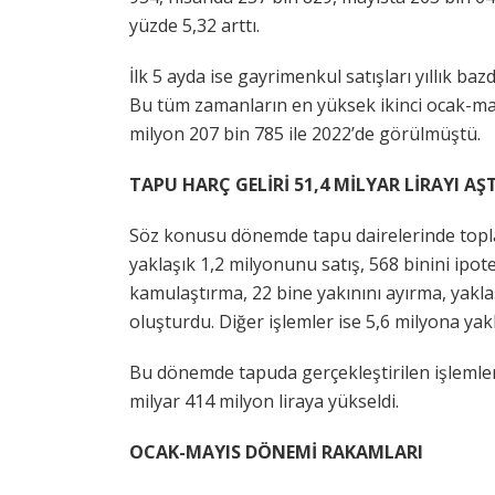
yüzde 5,32 arttı.
İlk 5 ayda ise gayrimenkul satışları yıllık ba
Bu tüm zamanların en yüksek ikinci ocak-mayı
milyon 207 bin 785 ile 2022’de görülmüştü.
TAPU HARÇ GELİRİ 51,4 MİLYAR LİRAYI AŞT
Söz konusu dönemde tapu dairelerinde topla
yaklaşık 1,2 milyonunu satış, 568 binini ipotek
kamulaştırma, 22 bine yakınını ayırma, yaklaşı
oluşturdu. Diğer işlemler ise 5,6 milyona yakl
Bu dönemde tapuda gerçekleştirilen işlemlerd
milyar 414 milyon liraya yükseldi.
OCAK-MAYIS DÖNEMİ RAKAMLARI