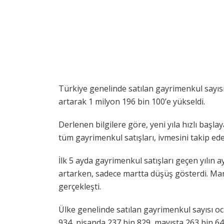
Türkiye genelinde satılan gayrimenkul sayısı
artarak 1 milyon 196 bin 100’e yükseldi.
Derlenen bilgilere göre, yeni yıla hızlı başlay
tüm gayrimenkul satışları, ivmesini takip ed
İlk 5 ayda gayrimenkul satışları geçen yılın
artarken, sadece martta düşüş gösterdi. Mar
gerçekleşti.
Ülke genelinde satılan gayrimenkul sayısı oc
934, nisanda 237 bin 829, mayısta 263 bin 643