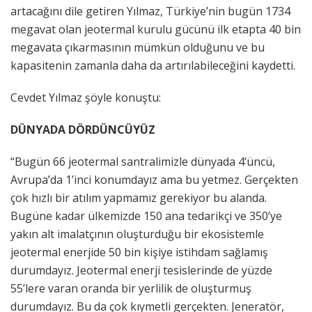
artacağını dile getiren Yılmaz, Türkiye’nin bugün 1734
megavat olan jeotermal kurulu gücünü ilk etapta 40 bin
megavata çıkarmasının mümkün olduğunu ve bu
kapasitenin zamanla daha da artırılabileceğini kaydetti.
Cevdet Yılmaz şöyle konuştu:
DÜNYADA DÖRDÜNCÜYÜZ
“Bugün 66 jeotermal santralimizle dünyada 4’üncü,
Avrupa’da 1’inci konumdayız ama bu yetmez. Gerçekten
çok hızlı bir atılım yapmamız gerekiyor bu alanda.
Bugüne kadar ülkemizde 150 ana tedarikçi ve 350’ye
yakın alt imalatçının oluşturduğu bir ekosistemle
jeotermal enerjide 50 bin kişiye istihdam sağlamış
durumdayız. Jeotermal enerji tesislerinde de yüzde
55’lere varan oranda bir yerlilik de oluşturmuş
durumdayız. Bu da çok kıymetli gerçekten. Jeneratör,