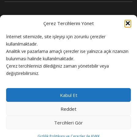
Çerez Tercihlerini Yönet
İnternet sitemizde, site işleyişi için zorunlu çerezler
kullanılmaktadır.
Analitik ve pazarlama amaçlı çerezler ise yalnızca açık rızanızın
bulunması halinde kullanılmaktadır.
Flash Haber doğru ve güncel haber sitesi.
Çerez tercihlerinizi dilediğiniz zaman yönetebilir veya
değiştirebilirsiniz.
Kabul Et
Reddet
Copyright © 2024 Flash Haber
Tercihleri Gör
Künye
Reklam
Gizlilik Politikası
Hakkımızda
İletişim
Gizlilik Politikası ve Çerezler ile KVKK