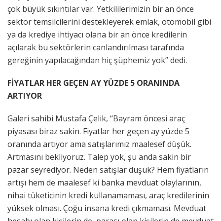
çok büyük sıkıntılar var. Yetkililerimizin bir an önce
sektör temsilcilerini destekleyerek emlak, otomobil gibi
ya da krediye ihtiyacı olana bir an önce kredilerin
açılarak bu sektörlerin canlandırılması tarafında
gereğinin yapılacağından hiç şüphemiz yok” dedi.
FİYATLAR HER GEÇEN AY YÜZDE 5 ORANINDA
ARTIYOR
Galeri sahibi Mustafa Çelik, “Bayram öncesi araç
piyasası biraz sakin. Fiyatlar her geçen ay yüzde 5
oranında artıyor ama satışlarımız maalesef düşük.
Artmasını bekliyoruz. Talep yok, şu anda sakin bir
pazar seyrediyor. Neden satışlar düşük? Hem fiyatların
artışı hem de maalesef ki banka mevduat olaylarının,
nihai tüketicinin kredi kullanamaması, araç kredilerinin
yüksek olması. Çoğu insana kredi çıkmaması. Mevduat
hesabı olan kişilerin de, parası olan kişilerin de mevduat