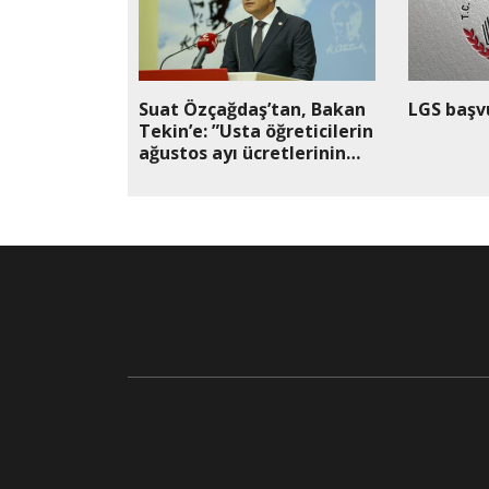
Suat Özçağdaş’tan, Bakan
LGS başvu
Tekin’e: ”Usta öğreticilerin
ağustos ayı ücretlerinin
ödenmemesinin nedenleri
nelerdir?”