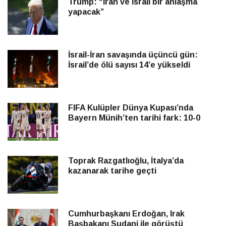
Trump: “İran ve İsrail bir anlaşma
yapacak”
İsrail-İran savaşında üçüncü gün:
İsrail’de ölü sayısı 14’e yükseldi
FIFA Kulüpler Dünya Kupası’nda
Bayern Münih’ten tarihi fark: 10-0
Toprak Razgatlıoğlu, İtalya’da
kazanarak tarihe geçti
Cumhurbaşkanı Erdoğan, Irak
Başbakanı Sudani ile görüştü