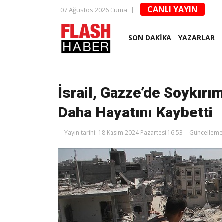
CANLI YAYIN
07 Ağustos 2026 Cuma
SON DAKİKA
YAZARLAR
İsrail, Gazze’de Soykırım
Daha Hayatını Kaybetti
Yayın tarihi: 18 Kasım 2024 Pazartesi 16:53
Güncelleme: