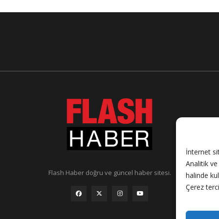
İnternet si
Analitik v
Flash Haber doğru ve güncel haber sitesi.
halinde ku
Çerez terci