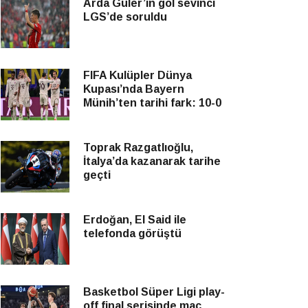
Arda Güler’in gol sevinci
LGS’de soruldu
FIFA Kulüpler Dünya
Kupası’nda Bayern
Münih’ten tarihi fark: 10-0
Toprak Razgatlıoğlu,
İtalya’da kazanarak tarihe
geçti
Erdoğan, El Said ile
telefonda görüştü
Basketbol Süper Ligi play-
off final serisinde maç