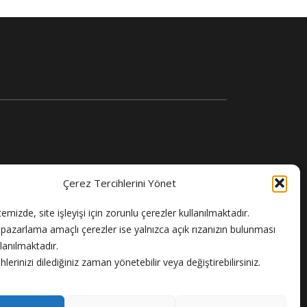
Çerez Tercihlerini Yönet
temizde, site işleyişi için zorunlu çerezler kullanılmaktadır.
e pazarlama amaçlı çerezler ise yalnızca açık rızanızın bulunması
llanılmaktadır.
hlerinizi dilediğiniz zaman yönetebilir veya değiştirebilirsiniz.