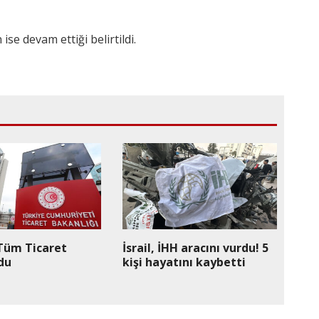
se devam ettiği belirtildi.
e Tüm Ticaret
İsrail, İHH aracını vurdu! 5
du
kişi hayatını kaybetti