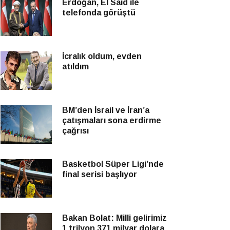
Erdoğan, El Said ile
telefonda görüştü
İcralık oldum, evden
atıldım
BM’den İsrail ve İran’a
çatışmaları sona erdirme
çağrısı
Basketbol Süper Ligi’nde
final serisi başlıyor
Bakan Bolat: Milli gelirimiz
1 trilyon 371 milyar dolara