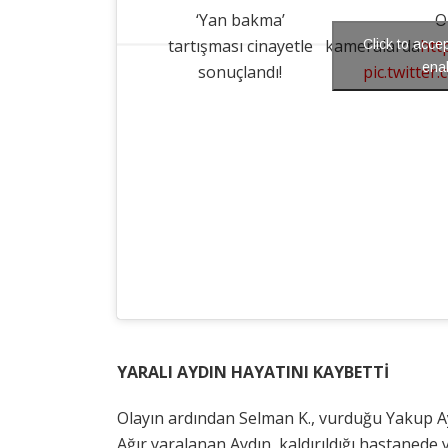
‘Yan bakma’
O
tartışması cinayetle
kameralarda
htt
Click to acce
enab
sonuçlandı!
pic.twitte
YARALI AYDIN HAYATINI KAYBETTİ
Olayın ardından Selman K., vurduğu Yakup Ay
Ağır yaralanan Aydın, kaldırıldığı hastaned