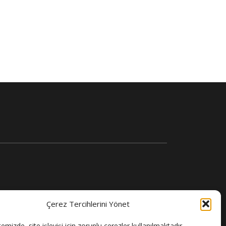
Çerez Tercihlerini Yönet
temizde, site işleyişi için zorunlu çerezler kullanılmaktadır.