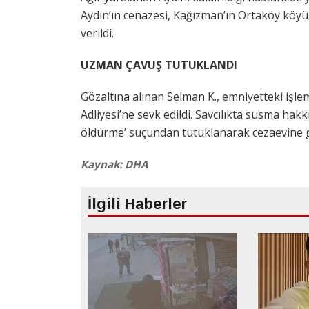
Aydın’ın cenazesi, Kağızman’ın Ortaköy köyün
verildi.
UZMAN ÇAVUŞ TUTUKLANDI
Gözaltına alınan Selman K., emniyetteki işle
Adliyesi’ne sevk edildi. Savcılıkta susma hak
öldürme’ suçundan tutuklanarak cezaevine g
Kaynak: DHA
İlgili Haberler