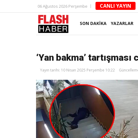
CANLI YAYIN
06 Ağustos 2026 Perşembe
SON DAKİKA
YAZARLAR
‘Yan bakma’ tartışması 
Yayın tarihi: 10 Nisan 2025 Perşembe 10:22
Güncelleme