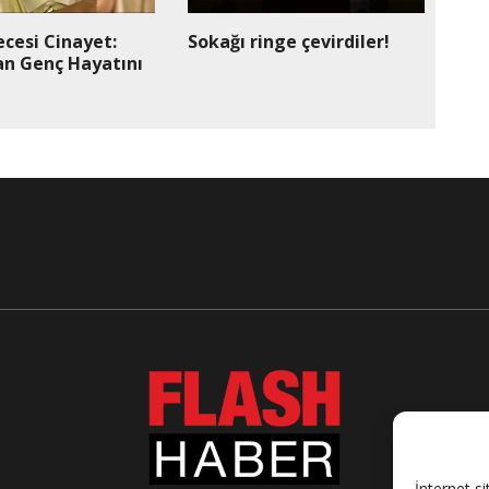
ecesi Cinayet:
Sokağı ringe çevirdiler!
an Genç Hayatını
İnternet si