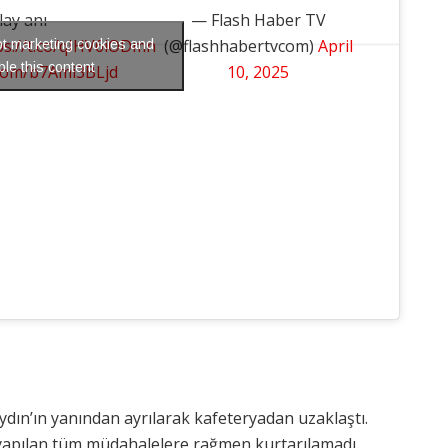
lay anı
— Flash Haber TV
ps://t.co/qIHV6iODmn
(@flashhabertvcom)
April
pt marketing cookies and
le this content
r.com/b7Ami3BLjd
10, 2025
dın’ın yanından ayrılarak kafeteryadan uzaklaştı.
e yapılan tüm müdahalelere rağmen kurtarılamadı.