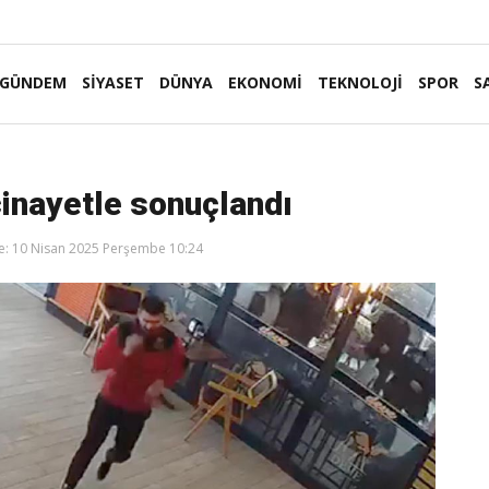
GÜNDEM
SİYASET
DÜNYA
EKONOMİ
TEKNOLOJİ
SPOR
S
cinayetle sonuçlandı
: 10 Nisan 2025 Perşembe 10:24