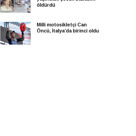
öldürdü
Milli motosikletçi Can
Öncü, İtalya’da birinci oldu