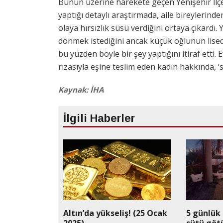
Bunun üzerine harekete geçen Yenişehir İlçe
yaptığı detaylı araştırmada, aile bireylerin
olaya hırsızlık süsü verdiğini ortaya çıkard
dönmek istediğini ancak küçük oğlunun lised
bu yüzden böyle bir şey yaptığını itiraf etti. 
rızasıyla eşine teslim eden kadın hakkında, ‘s
Kaynak: İHA
İlgili Haberler
Altın’da yükseliş! (25 Ocak
5 günlük
2025)
sütü göt