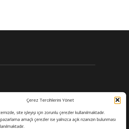
Çerez Tercihlerini Yönet
temizde, site işleyişi için zorunlu çerezler kullanılmaktadır.
e pazarlama amaçlı çerezler ise yalnızca açık rızanızın bulunması
llanılmaktadır.