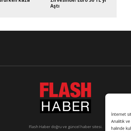
Aştı
İnternet si
Analitik v
Flash Haber doğru ve güncel haber sitesi.
halinde ku