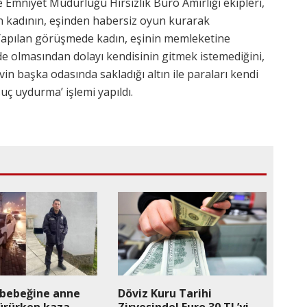
 Emniyet Müdürlüğü Hırsızlık Büro Amirliği ekipleri,
den kadının, eşinden habersiz oyun kurarak
ı. Yapılan görüşmede kadın, eşinin memleketine
e olmasından dolayı kendisinin gitmek istemediğini,
Evin başka odasında sakladığı altın ile paraları kendi
uç uydurma’ işlemi yapıldı.
 bebeğine anne
Döviz Kuru Tarihi
ürürken kaza
Zirvesinde! Euro 30 TL’yi