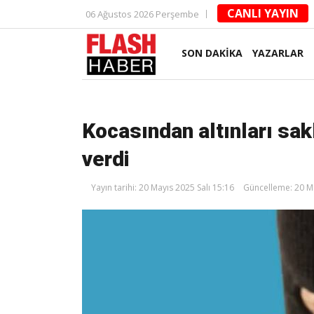
CANLI YAYIN
06 Ağustos 2026 Perşembe
SON DAKİKA
YAZARLAR
Kocasından altınları sak
verdi
Yayın tarihi: 20 Mayıs 2025 Salı 15:16
Güncelleme: 20 Ma