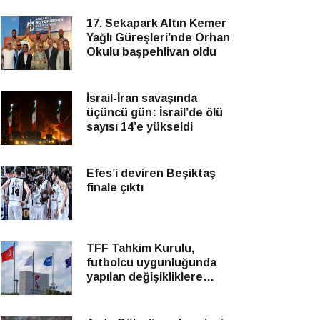
17. Sekapark Altın Kemer
Yağlı Güreşleri’nde Orhan
Okulu başpehlivan oldu
İsrail-İran savaşında
üçüncü gün: İsrail’de ölü
sayısı 14’e yükseldi
Efes’i deviren Beşiktaş
finale çıktı
TFF Tahkim Kurulu,
futbolcu uygunluğunda
yapılan değişikliklere
yönelik itirazları reddetti