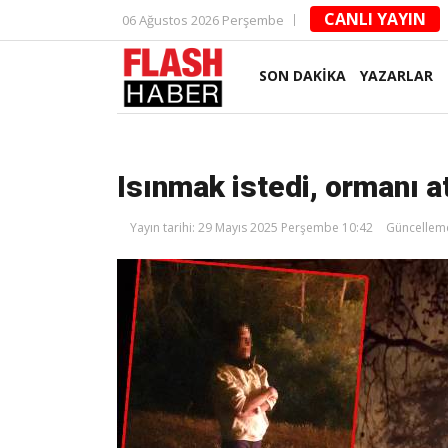
CANLI YAYIN
06 Ağustos 2026 Perşembe
SON DAKİKA
YAZARLAR
Isınmak istedi, ormanı a
Yayın tarihi: 29 Mayıs 2025 Perşembe 10:42
Güncelleme