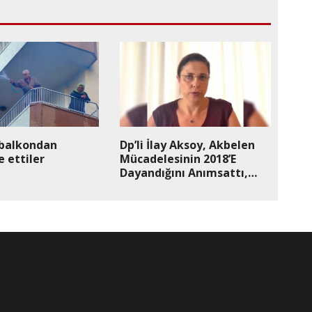
 balkondan
Dp’li İlay Aksoy, Akbelen
 ettiler
Mücadelesinin 2018’E
Dayandığını Anımsattı,
Eski Bakan Pakdemirli’ye
İşaret Etti: “Pakdemirli
Gerçekten De Bir Doğa
Biçme Makinesi”