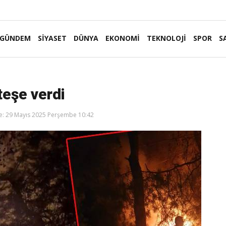
GÜNDEM
SİYASET
DÜNYA
EKONOMİ
TEKNOLOJİ
SPOR
S
teşe verdi
: 29 Mayıs 2025 Perşembe 10:42