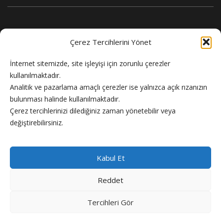
Çerez Tercihlerini Yönet
İnternet sitemizde, site işleyişi için zorunlu çerezler
kullanılmaktadır.
Analitik ve pazarlama amaçlı çerezler ise yalnızca açık rızanızın
bulunması halinde kullanılmaktadır.
Flash Haber doğru ve güncel haber sitesi.
Çerez tercihlerinizi dilediğiniz zaman yönetebilir veya
değiştirebilirsiniz.
Kabul Et
Reddet
Copyright © 2024 Flash Haber
Tercihleri Gör
Künye
Reklam
Gizlilik Politikası
Hakkımızda