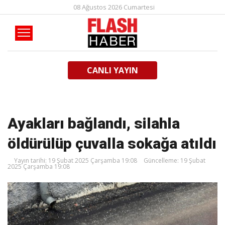
08 Ağustos 2026 Cumartesi
CANLI YAYIN
Ayakları bağlandı, silahla
öldürülüp çuvalla sokağa atıldı
Yayın tarihi: 19 Şubat 2025 Çarşamba 19:08
Güncelleme: 19 Şubat
2025 Çarşamba 19:08